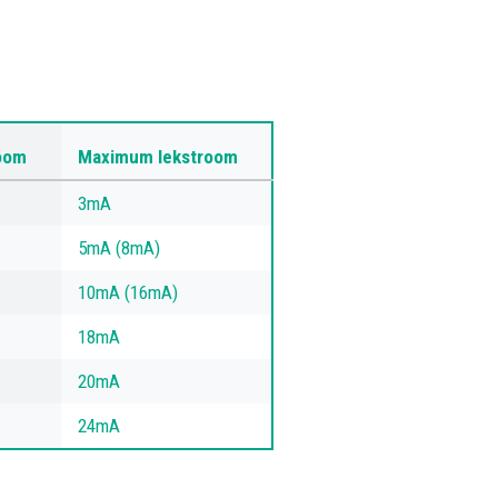
room
Maximum lekstroom
3mA
5mA (8mA)
10mA (16mA)
18mA
20mA
24mA