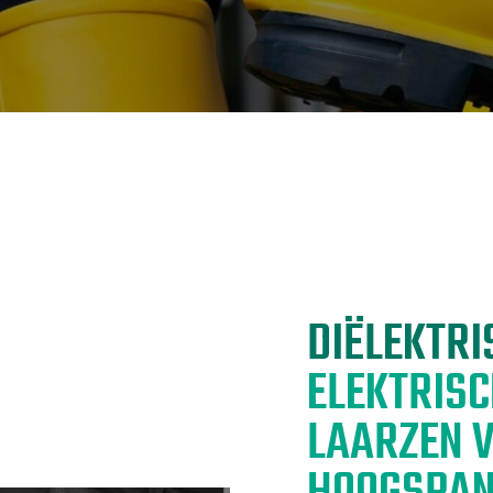
DE WETENSCHAP A
EEN REVOLUTIE IN 
A+A 2025
NCT EUROPE 2025
MILIPOL 2025
INTERSCHUTZ 202
DIËLEKTRI
ELEKTRISC
LAARZEN 