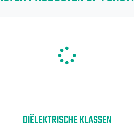
eren op een bepaalde functie (of functies), klikt u hieronder op
DIËLEKTRISCHE KLASSEN