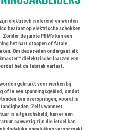
NINGSARBEIDERS
zijn elektrisch isolerend en worden
isico bestaat op elektrische schokken
 Zonder de juiste PBM's kan een
ing het hart stoppen of fatale
ken. Om deze reden ondergaat elk
kmaster™ diëlektrische laarzen een
rdat het de fabriek verlaat.
 worden gebruikt voor werken bij
 of in een spanningsgebied, omdat
tanden kan overspringen, vooral in
standigheden. Zelfs wanneer
uur is uitgeschakeld, kan er een
atuur aanwezig zijn die letsel kan
ook dodelijke ongelukken veroorzaakt