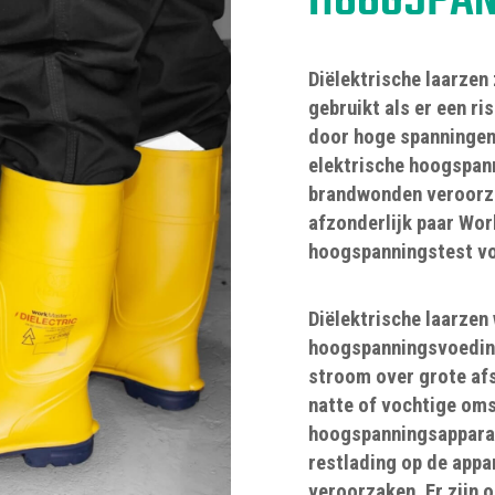
HOOGSPAN
Diëlektrische laarzen 
gebruikt als er een r
door hoge spanningen.
elektrische hoogspann
brandwonden veroorza
afzonderlijk paar Wor
hoogspanningstest voo
Diëlektrische laarzen
hoogspanningsvoeding
stroom over grote afs
natte of vochtige om
hoogspanningsapparat
restlading op de appar
veroorzaken. Er zijn 