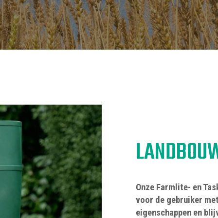
DE WETENSCHAP A
EEN REVOLUTIE IN 
A+A 2025
NCT EUROPE 2025
MILIPOL 2025
INTERSCHUTZ 202
LANDBOUW
Onze Farmlite- en Tas
voor de gebruiker met
eigenschappen en blij