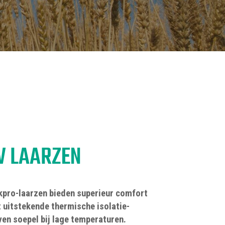
CHTER SLIP WEERSTAND
VEILIGHEIDSSCHOENEN: MAAK KENNIS MET DE DIELECTRIC PRO
6
 LAARZEN
kpro-laarzen bieden superieur comfort
 uitstekende thermische isolatie-
ven soepel bij lage temperaturen.