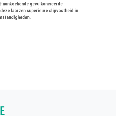
et-aankoekende gevulkaniseerde
 deze laarzen superieure slipvastheid in
omstandigheden.
E