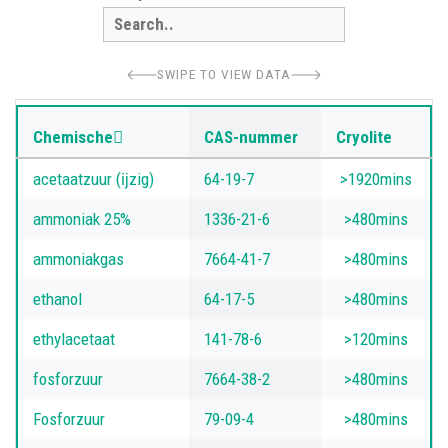
SWIPE TO VIEW DATA
Chemische
CAS-nummer
Cryolite
acetaatzuur (ĳzig)
64-19-7
>1920mins
ammoniak 25%
1336-21-6
>480mins
ammoniakgas
7664-41-7
>480mins
ethanol
64-17-5
>480mins
ethylacetaat
141-78-6
>120mins
fosforzuur
7664-38-2
>480mins
Fosforzuur
79-09-4
>480mins