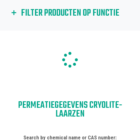
FILTER PRODUCTEN OP FUNCTIE
Als u producten wilt filteren op een bepaalde functie (of
functies), klikt u hieronder op het relevante pictogram..
PERMEATIEGEGEVENS CRYOLITE-
LAARZEN
Search by chemical name or CAS number: