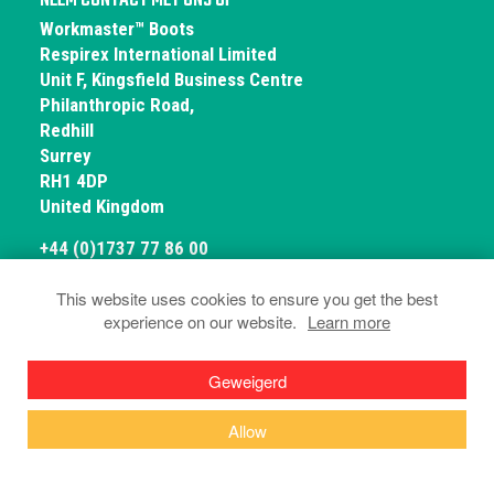
NEEM CONTACT MET ONS OP
Workmaster™ Boots
Respirex International Limited
Unit F, Kingsfield Business Centre
Philanthropic Road,
Redhill
Surrey
RH1 4DP
United Kingdom
+44 (0)1737 77 86 00
This website uses cookies to ensure you get the best
experience on our website.
Learn more
© Workmaster Boots 2026
Privacy- En Cookiebeleid
Algemene
Geweigerd
Voorwaarden
Conformiteitsverklaring
Allow