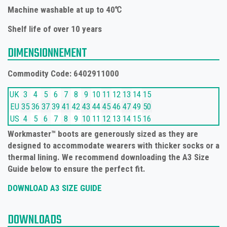
Machine washable at up to 40℃
Shelf life of over 10 years
DIMENSIONNEMENT
Commodity Code: 6402911000
UK
3
4
5
6
7
8
9
10
11
12
13
14
15
EU
35
36
37
39
41
42
43
44
45
46
47
49
50
US
4
5
6
7
8
9
10
11
12
13
14
15
16
Workmaster™ boots are generously sized as they are
designed to accommodate wearers with thicker socks or a
thermal lining. We recommend downloading the A3 Size
Guide below to ensure the perfect fit.
DOWNLOAD A3 SIZE GUIDE
DOWNLOADS