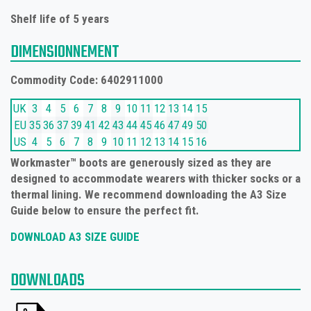
Shelf life of 5 years
DIMENSIONNEMENT
Commodity Code: 6402911000
UK
3
4
5
6
7
8
9
10
11
12
13
14
15
EU
35
36
37
39
41
42
43
44
45
46
47
49
50
US
4
5
6
7
8
9
10
11
12
13
14
15
16
Workmaster™ boots are generously sized as they are
designed to accommodate wearers with thicker socks or a
thermal lining. We recommend downloading the A3 Size
Guide below to ensure the perfect fit.
DOWNLOAD A3 SIZE GUIDE
DOWNLOADS