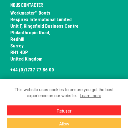
NOUS CONTACTER
Workmaster™ Boots
Respirex International Limited
Unit F, Kingsfield Business Centre
Philanthropic Road,
Redhill
Surrey
RH1 4DP
United Kingdom
+44 (0)1737 77 86 00
This website uses cookies to ensure you get the best
experience on our website.
Learn more
© Workmaster Boots 2026
Politique de Confidentialité et de Cookies
Terms & Conditions
Déclarations de
Refuser
conformité
Allow