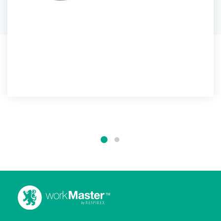
HAZMAX™ ESD STIEFEL
Ein chemikalienbeständiger Stiefel, der darüber
hinaus...
WEITERE DETAILS