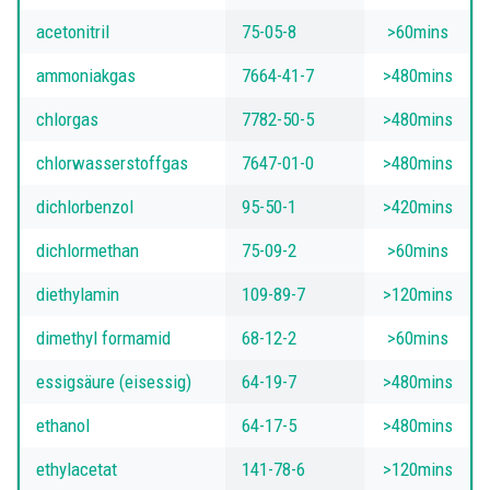
acetonitril
75-05-8
>60mins
ammoniakgas
7664-41-7
>480mins
chlorgas
7782-50-5
>480mins
chlorwasserstoffgas
7647-01-0
>480mins
dichlorbenzol
95-50-1
>420mins
dichlormethan
75-09-2
>60mins
diethylamin
109-89-7
>120mins
dimethyl formamid
68-12-2
>60mins
essigsäure (eisessig)
64-19-7
>480mins
ethanol
64-17-5
>480mins
ethylacetat
141-78-6
>120mins