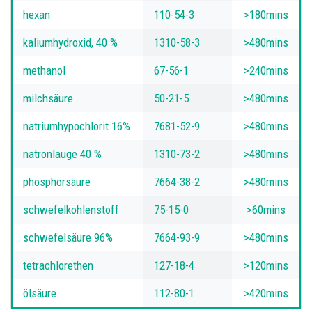
hexan
110-54-3
>180mins
kaliumhydroxid, 40 %
1310-58-3
>480mins
methanol
67-56-1
>240mins
milchsäure
50-21-5
>480mins
natriumhypochlorit 16%
7681-52-9
>480mins
natronlauge 40 %
1310-73-2
>480mins
phosphorsäure
7664-38-2
>480mins
schwefelkohlenstoff
75-15-0
>60mins
schwefelsäure 96%
7664-93-9
>480mins
tetrachlorethen
127-18-4
>120mins
ölsäure
112-80-1
>420mins