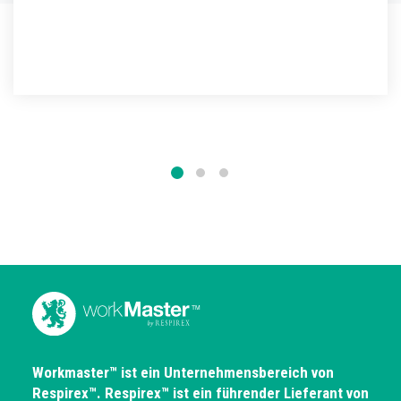
DIELEKTRISCHER HV3 ÜBERZIEHSTIEFEL MAXI
Ein elektrisch isolierender, dielektrischer
Überziehstiefel der Klasse 3...
WEITERE DETAILS
Workmaster™ ist ein Unternehmensbereich von
Respirex™. Respirex™ ist ein führender Lieferant von