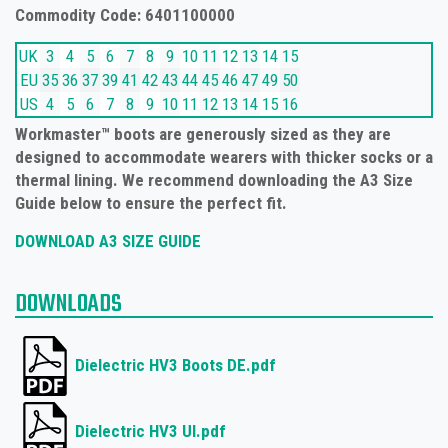
Commodity Code: 6401100000
UK
3
4
5
6
7
8
9
10
11
12
13
14
15
EU
35
36
37
39
41
42
43
44
45
46
47
49
50
US
4
5
6
7
8
9
10
11
12
13
14
15
16
Workmaster™ boots are generously sized as they are
designed to accommodate wearers with thicker socks or a
thermal lining. We recommend downloading the A3 Size
Guide below to ensure the perfect fit.
DOWNLOAD A3 SIZE GUIDE
DOWNLOADS
Dielectric HV3 Boots DE.pdf
Dielectric HV3 UI.pdf