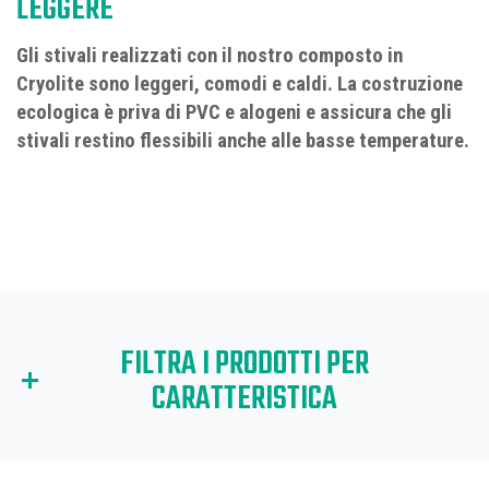
LEGGERE
Gli stivali realizzati con il nostro composto in
Cryolite sono leggeri, comodi e caldi. La costruzione
ecologica è priva di PVC e alogeni e assicura che gli
stivali restino flessibili anche alle basse temperature.
FILTRA I PRODOTTI PER
CARATTERISTICA
Per filtrare i prodotti in base a una particolare caratteristica (o
caratteristiche), fare clic sulle relative icone di seguito..