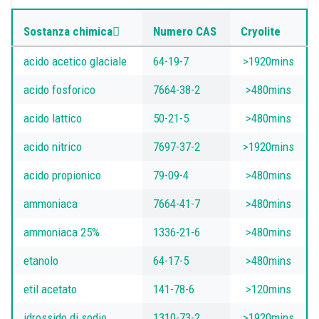
Sostanza chimica
Numero CAS
Cryolite
acido acetico glaciale
64-19-7
>1920mins
acido fosforico
7664-38-2
>480mins
acido lattico
50-21-5
>480mins
acido nitrico
7697-37-2
>1920mins
acido propionico
79-09-4
>480mins
ammoniaca
7664-41-7
>480mins
ammoniaca 25%
1336-21-6
>480mins
etanolo
64-17-5
>480mins
etil acetato
141-78-6
>120mins
idrossido di sodio
1310-73-2
>1920mins