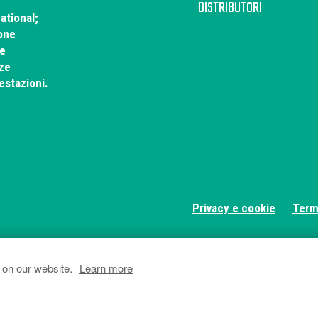
DISTRIBUTORI
ational;
ione
 e
nze
estazioni.
Privacy e cookie
Term
 on our website.
Learn more