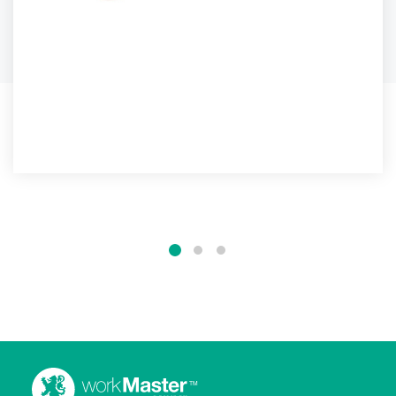
STIVALE DIELETTRICO
Stivale dielettrico elettricamente isolante con puntale
in acciaio integrale...
ULTERIORI INFORMAZIONI