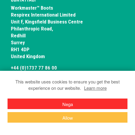
CONTATTACI
Workmaster™ Boots
Respirex International Limited
Unit F, Kingsfield Business Centre
Philanthropic Road,
Redhill
Surrey
RH1 4DP
United Kingdom
+44 (0)1737 77 86 00
This website uses cookies to ensure you get the best
experience on our website.
Learn more
© Workmaster Boots 2026
Privacy e cookie
Termini e condizioni
Nega
Dichiarazioni di conformità
Allow