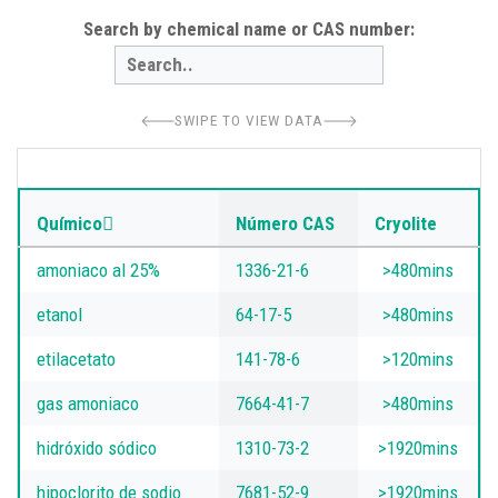
Search by chemical name or CAS number:
SWIPE TO VIEW DATA
Químico
Número CAS
Cryolite
amoniaco al 25%
1336-21-6
>480mins
etanol
64-17-5
>480mins
etilacetato
141-78-6
>120mins
gas amoniaco
7664-41-7
>480mins
hidróxido sódico
1310-73-2
>1920mins
hipoclorito de sodio
7681-52-9
>1920mins