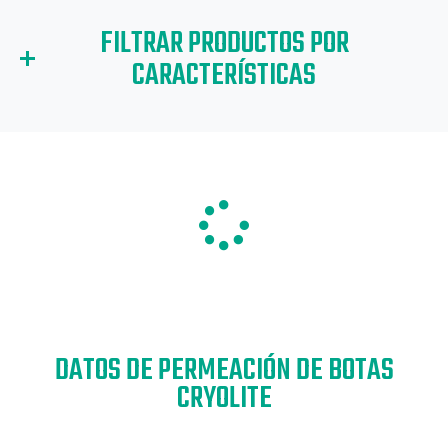
FILTRAR PRODUCTOS POR
CARACTERÍSTICAS
Para filtrar productos por una característica particular (o
características), haga clic en los iconos relevantes a
continuación..
DATOS DE PERMEACIÓN DE BOTAS
CRYOLITE