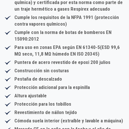
química) y certificada por esta norma como parte de
un traje hermético a gases Respirex adecuado
Cumple los requisitos de la
NFPA 1991
(protección
contra vapores químicos)
Cumple con la norma de botas de bomberos
EN
15090:2012
Para uso en zonas EPA según
EN 61340-5
(ESD 99,6
MΩ seco, 11,8 MΩ húmedo EN ISO 20345)
Puntera de acero revestido de epoxi 200 julios
Construcción sin costuras
Pestaña de descalzado
Protección adicional para la espinilla
Altura ajustable
Protección para los tobillos
Revestimiento de náilon tejido
Cómoda suela interior (extraíble y lavable a máquina)
Marcado CE en la caña con la fecha y el año de