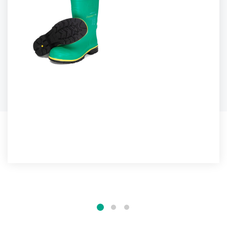
BOTAS HAZMAX™ FPA
Las botas FPA Hazmax™ agrega resistencia al calor a
nuestro probado...