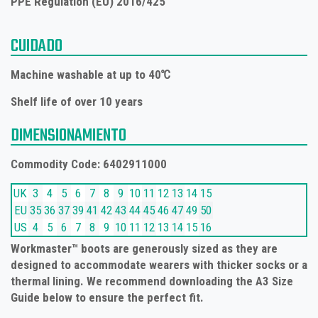
PPE Regulation (EU) 2016/425
CUIDADO
Machine washable at up to 40℃
Shelf life of over 10 years
DIMENSIONAMIENTO
Commodity Code: 6402911000
UK
3
4
5
6
7
8
9
10
11
12
13
14
15
EU
35
36
37
39
41
42
43
44
45
46
47
49
50
US
4
5
6
7
8
9
10
11
12
13
14
15
16
Workmaster™ boots are generously sized as they are
designed to accommodate wearers with thicker socks or a
thermal lining. We recommend downloading the A3 Size
Guide below to ensure the perfect fit.