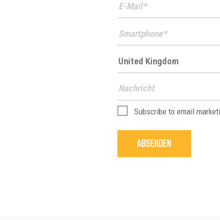
ICOLIM 2025
REVOLUTIONIERUNG DER SICHERHE
DIE WISSENSCHAFT DER RUTSCHF
THE EMERGENCY SERVICES SHOW 
A+A 2025
NCT EUROPE 2025
MILIPOL 2025
INTERSCHUTZ 2026
Subscribe to email market