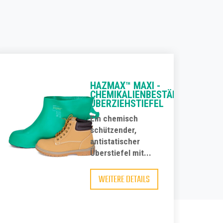
HAZMAX™ MAXI -
CHEMIKALIENBESTÄNDIGE
E
ÜBERZIEHSTIEFEL
Ein chemisch
schützender,
antistatischer
Überstiefel mit...
WEITERE DETAILS